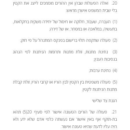
20. ואלה הפעולות שבהן אין ההורים מוסמכים לייצג את הקטין
בלי שבית המשפט אישרן מראש:
(1) העברה, שעבוד, חלוקה או חיסול של יחידה משקית בחקלאות,
בתעשיה, במלאכה או במסחר, או של דירה;
(2) פעולה שתקפה תלוי ברישום בפנקס המתנהל על פי חוק;
(3) נתינת מתנות, זולת מתנות ותרומות הניתנות לפי הנהוג
בנסיבות הענין;
(4) נתינת ערבות;
(5) פעולה משפטית בין הקטין לבין הוריו או קרובי הוריו, זולת קבלת
מתנות הניתנות לקטין.
הגנת צד שלישי
21. פעולה של הורים הטעונה אישור לפי סעיף 20(5) תהא
בת-תוקף אף באין אישור אם נעשתה כלפי אדם שלא ידע ולא
היה עליו לדעת שהיא טעונה אישור.