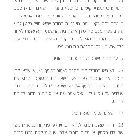
24. היו הורי הקטין חיים בנפרד – בין שנישואיהם אוינו, הותרו או
הופקעו בין שעדיין קיימים ובין שלא נישאו – רשאים הם להסכים
ביניהם על מי מהם תהיה האפוטרופסות לקטין, כולה או מקצתה,
מי מהם יחזיק בקטין, ומה יהיו זכויות ההורה שלא יחזיק בקטין לבוא
עמו במגע; הסכם כזה טעון אישור בית המשפט והוא יאשרו לאחר
שנוכח כי ההסכם הוא לטובת הקטין, ומשאושר, דינו – לכל ענין
זולת ערעור – כדין החלטת בית המשפט.
קביעת בית המשפט באין הסכם בין ההורים
25. לא באו ההורים לידי הסכם כאמור בסעיף 24, או שבאו לידי
הסכם אך ההסכם לא בוצע, רשאי בית המשפט לקבוע את
הענינים האמורים בסעיף 24 כפי שייראה לו לטובת הקטין, ובלבד
שילדים עד גיל 6 יהיו אצל אמם אם אין סיבות מיוחדות להורות
אחרת.
הורה שאינו מסוגל למלא חובתו
26. הורה שאינו מסוגל למלא חובותיו לפי פרק זה בנוגע לרכושו
של ילדו הקטין, או מזניח חובות אלה, או שנשקפת ממנו סכנה