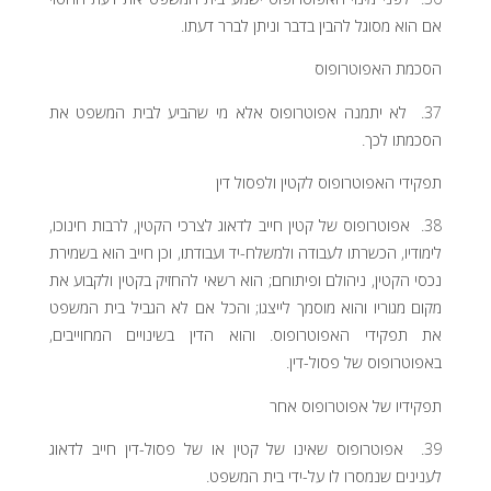
אם הוא מסוגל להבין בדבר וניתן לברר דעתו.
הסכמת האפוטרופוס
37. לא יתמנה אפוטרופוס אלא מי שהביע לבית המשפט את
הסכמתו לכך.
תפקידי האפוטרופוס לקטין ולפסול דין
38. אפוטרופוס של קטין חייב לדאוג לצרכי הקטין, לרבות חינוכו,
לימודיו, הכשרתו לעבודה ולמשלח-יד ועבודתו, וכן חייב הוא בשמירת
נכסי הקטין, ניהולם ופיתוחם; הוא רשאי להחזיק בקטין ולקבוע את
מקום מגוריו והוא מוסמך לייצגו; והכל אם לא הגביל בית המשפט
את תפקידי האפוטרופוס. והוא הדין בשינויים המחוייבים,
באפוטרופוס של פסול-דין.
תפקידיו של אפוטרופוס אחר
39. אפוטרופוס שאינו של קטין או של פסול-דין חייב לדאוג
לענינים שנמסרו לו על-ידי בית המשפט.