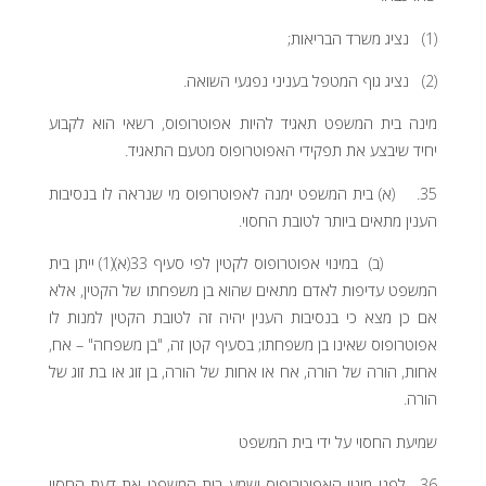
(1) נציג משרד הבריאות;
(2) נציג גוף המטפל בעניני נפגעי השואה.
מינה בית המשפט תאגיד להיות אפוטרופוס, רשאי הוא לקבוע
יחיד שיבצע את תפקידי האפוטרופוס מטעם התאגיד.
35
. (א) בית המשפט ימנה לאפוטרופוס מי שנראה לו בנסיבות
הענין מתאים ביותר לטובת החסוי.
(ב) במינוי אפוטרופוס לקטין לפי סעיף 33(א)(1) ייתן בית
המשפט עדיפות לאדם מתאים שהוא בן משפחתו של הקטין, אלא
אם כן מצא כי בנסיבות הענין יהיה זה לטובת הקטין למנות לו
אפוטרופוס שאינו בן משפחתו; בסעיף קטן זה, "בן משפחה" – אח,
אחות, הורה של הורה, אח או אחות של הורה, בן זוג או בת זוג של
הורה.
שמיעת החסוי על ידי בית המשפט
36. לפני מינוי האפוטרופוס ישמע בית המשפט את דעת החסוי