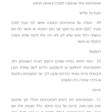
אפוטרופוס אחר שנתמנה למטרה זו אישרן מראש.
הגנת צד שלישי
49. פעולה של אפוטרופוס הטעונה אישור לפי סעיף 46(2)
וסעיף 47(6) תהא בת-תוקף אף באין הסכמה או אישור כזה אם
נעשתה כלפי אדם שלא ידע ולא היה עליו לדעת שהיא טעונה
הסכמה או אישור.
השקעות
50. כספי החסוי, במידה שאינם דרושים לצרכיו השוטפים, חייב
האפוטרופוס להחזיקם או להשקיעם כדרוש לשם שמירת הקרן
והבטחת פירות באחד הדרכים שקבע לכך שר המשפטים בתקנות
או בדרך שהורה בית המשפט.
פרטה
51. האפוטרופוס חייב להגיש לאפוטרופוס הכללי, תוך שלושים
ימים מיום מינויו, פרטה של נכסי החסוי, כולל חובותיו, זולת אם