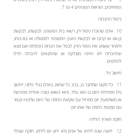
המחוייבים, הוראות הסעיפים 4 עד 7.
ביטול ההכרזה
10. אדם שהוכרז פסול-דין, רשאי בית המשפט, לבקשתו, לבקשת
בן-זוגו או קרובו או לבקשת היועץ המשפטי לממשלה או בא-כוחו,
ולאחר ששמע את פסול-הדין, לבטל את הכרזת הפסלות אם מצא
שההכרזה לא היתה מוצדקת או שהתנאים להכרזה חדלו
להתקיים.
חישוב גיל
11. כל מקום שמדובר בו, בניב כל שהוא, באדם בגיל פלוני, ייחשב
גילו מתחילת היום בו הוא נולד, והוא כשאין כוונה אחרת מפורשת
או משתמעת; יום מתחיל עם שקיעת החמה של היום שלפניו ונגמר
עם שקיעת החמה של אותו יום.
חזקת תאריך הלידה
12. ידועה שנת לידתו של אדם ולא ידוע יום לידתו, חזקה שנולד