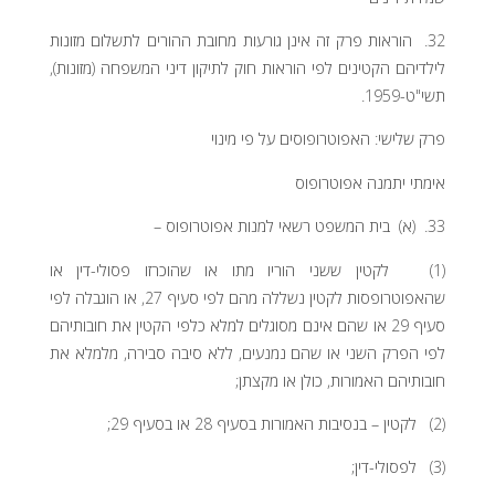
32. הוראות פרק זה אינן גורעות מחובת ההורים לתשלום מזונות
לילדיהם הקטינים לפי הוראות חוק לתיקון דיני המשפחה (מזונות),
תשי"ט-1959.
פרק שלישי: האפוטרופוסים על פי מינוי
אימתי יתמנה אפוטרופוס
33. (א) בית המשפט רשאי למנות אפוטרופוס –
(1) לקטין ששני הוריו מתו או שהוכרזו פסולי-דין או
שהאפוטרופסות לקטין נשללה מהם לפי סעיף 27, או הוגבלה לפי
סעיף 29 או שהם אינם מסוגלים למלא כלפי הקטין את חובותיהם
לפי הפרק השני או שהם נמנעים, ללא סיבה סבירה, מלמלא את
חובותיהם האמורות, כולן או מקצתן;
(2) לקטין – בנסיבות האמורות בסעיף 28 או בסעיף 29;
(3) לפסולי-דין;