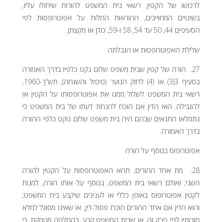
לרכושו של הקטין, רשאי בית המשפט להורות שיחולו עליו,
בשינויים המחוייבים, ההוראות החלות על אפוטרופסות לפי
הסעיפים 44, 50 עד 54, 58 ו-59, כולן או מקצתן.
שלילת האפוטרופסות או הגבלתה
27. הורה של קטין שבית משפט שלום נקט כלפיו בדרך האמורה
בסעיף 3(3) או (4) לחוק הנוער (טיפול והשגחה), תש"ך-1960,
רשאי בית המשפט לשלול ממנו את אפוטרופסותו על הקטין או
להגבילה. הוא הדין אם הוכח להנחת דעתו של בית המשפט כי
נתמלאו התנאים שבהם היה בית משפט שלום נוקט כלפי ההורה
בדרך האמורה.
אפוטרופוס בנוסף על הורה
28. מת אחד ההורים, תהא האפוטרופסות על הקטין להורה
השני; ואולם רשאי בית המשפט, בנוסף על אותו הורה, למנות
לקטין אפוטרופוס באופן כללי או לענינים שיקבע בית המשפט;
והוא הדין אם אחד ההורים הוכרז פסול-דין, או שאינו מסוגל למלא
חובותיו לפי פרק זה, או שבית המשפט קבע, בהחלטה מנומקת, כי