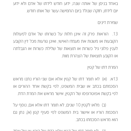
באחד בניסן של אותה שנה; ידוע חודש לידתו של אדם ולא ידוע
יום לידתו, חזקה שנולד ביום החמישה עשר של אותו חודש.
שמירת דינים
13. הוראות פרק זה אינן חלות על כשרותו של אדם לפעולות
הקובעות או משנות את מעמדו האישי, ואינן גורעות מכל דין הקובע
לענין פלוני גיל כשרות או תוצאות של שלילת כשרות או הגבלתה
או הקובע תוצאות של הצהרת מוות.
המרת דתו של קטין
13א. (א) לא תומר דתו של קטין אלא אם שני הוריו נתנו מראש
הסכמתם בכתב או שבית המשפט, לפי בקשת אחד ההורים או
לפי בקשת אפוטרופסו של הקטין, אישר מראש את המרת הדת.
(ב) מלאו לקטין 10 שנים, לא תומר דתו אלא אם, נוסף על
הסכמת הוריו או אישור בית המשפט לפי סעיף קטן (א), נתן גם
הוא מראש הסכמתו בכתב.
(ג) לא תומר דתו של קטין אלא בדת של הוריו או של אחד