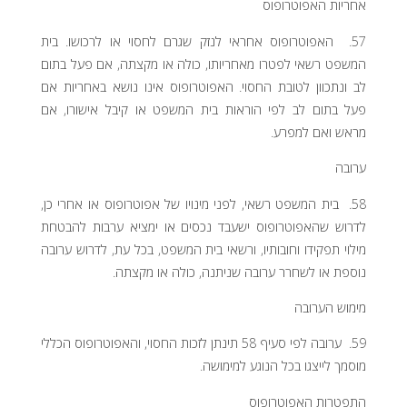
אחריות האפוטרופוס
57. האפוטרופוס אחראי לנזק שגרם לחסוי או לרכושו. בית
המשפט רשאי לפטרו מאחריותו, כולה או מקצתה, אם פעל בתום
לב ונתכוון לטובת החסוי. האפוטרופוס אינו נושא באחריות אם
פעל בתום לב לפי הוראות בית המשפט או קיבל אישורו, אם
מראש ואם למפרע.
ערובה
58. בית המשפט רשאי, לפני מינויו של אפוטרופוס או אחרי כן,
לדרוש שהאפוטרופוס ישעבד נכסים או ימציא ערבות להבטחת
מילוי תפקידו וחובותיו, ורשאי בית המשפט, בכל עת, לדרוש ערובה
נוספת או לשחרר ערובה שניתנה, כולה או מקצתה.
מימוש הערובה
59. ערובה לפי סעיף 58 תינתן לזכות החסוי, והאפוטרופוס הכללי
מוסמך לייצגו בכל הנוגע למימושה.
התפטרות האפוטרופוס