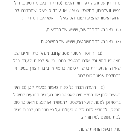
סדרי דין שנתמנה לפי חוק הסעד (סדרי דין בעניני קטינים, חולי
נפש ונעדרים), התשט"ו-1955, או עובד סוציאלי שהתמנה לפי
החוק האמור שהציע העובד הסוציאלי הראשי לעניין סדרי דין;
(2) נציג משרד הבריאות, שיציע שר הבריאות;
(3) נציג משרד המשפטים, שיציע שר המשפטים.
(ב) החסוי, אפוטרופסו, קרובו, מנהל בית חולים שבו
מאושפז חסוי וכל אדם המטפל בחסוי רשאי לפנות לועדה בכל
שאלה המתעוררת בקשר לטיפול בחסוי או בדבר הצורך במינוי או
בהחלפת אפוטרופוס לחסוי.
(ג) הועדה תבחן כל פניה כאמור בסעיף קטן (ב) והיא
רשאית ליתן את המלצותיה לאפוטרופוס בענינים הנוגעים לטיפול
בחסוי וכן לפנות ליועץ המשפטי לממשלה או לנציגו ולאפוטרופוס
הכללי, ולהמליץ להם לנקוט פעולות על פי סמכותם, לרבות פניה
לבית משפט לפי חוק זה.
פרק רביעי: הוראות שונות