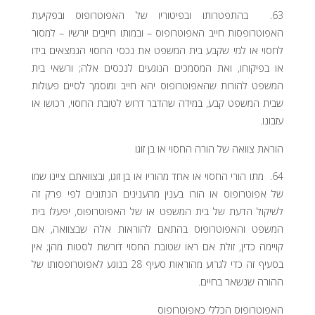
63. בהתפטרותו ובפיטוריו של האפוטרופוס ובפקיעת
האפוטרופסות חייב האפוטרופוס – ובמותו חייבים יורשיו – למסור
לחסוי או למי שקבע בית המשפט את נכסי החסוי הנמצאים בידו
או בפיקוחו, ואת המסמכים הנוגעים לנכסים אלה; ורשאי בית
המשפט להורות שהאפוטרופוס יהא חייב ומוסמך לסיים פעולות
שבית המשפט קבע, במידה שהדבר דרוש לטובת החסוי, רכושו או
עזבונו.
הוראת צוואה של הורה החסוי או בן זוגו
64. מתו הורי החסוי או אחד מהוריו או בן זוגו, ובצוואתם ציינו שמו
של אפוטרופוס או הורו בענין מהענינים הנתונים לפי פרק זה
לשיקול הדעת של בית המשפט או של האפוטרופוס, יפעלו בית
המשפט והאפוטרופוס בהתאם להוראות אלה שבצוואה, אם
קויימה כדין, זולת אם ראו שטובת החסוי דורשת לסטות מהן; אין
בסעיף זה כדי לגרוע מהוראות סעיף 28 בנוגע לאפוטרופסותו של
ההורה שנשאר בחיים.
האפוטרופוס הכללי כאפוטרופוס