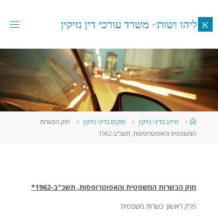
לגו
תוכן
א
ל
י
ה
ו
ו
ש
ו
ת
׳
-
מ
ש
ר
ד
ע
ו
ר
כ
י
ד
י
ן
נ
ז
י
ק
י
ן
עמוד
מידע בדיני נזיקין
חוקים בדיני נזיקין
חוק הכשרות
ראשי
המשפטית והאפוטרופסות, תשכ"ב-1962
חוק הכשרות המשפטית והאפוטרופסות, תשכ"ב-1962*
פרק ראשון: כשרות משפטית