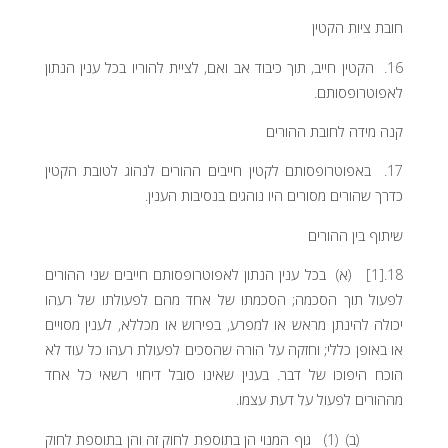
חובת ציות הקטין
16. הקטין חייב, תוך כיבוד אב ואם, לציית להוריו בכל ענין הנתון
לאפוטרופסותם.
קנה מידה לחובת ההורים
17. באפוטרופסותם לקטין חייבים ההורים לנהוג לטובת הקטין
כדרך שהורים מסורים היו נוהגים בנסיבות הענין.
שיתוף בין ההורים
18.[1] (א) בכל ענין הנתון לאפוטרופסותם חייבים שני ההורים
לפעול תוך הסכמה; הסכמתו של אחד מהם לפעולתו של רעהו
יכולה להינתן מראש או למפרע, בפירוש או מכללא, לענין מסויים
או באופן כללי; וחזקה על הורה שהסכים לפעולת רעהו כל עוד לא
הוכח היפוכו של דבר. בענין שאינו סובל דיחוי רשאי כל אחד
מההורים לפעול על דעת עצמו.
(ב) (1) גוף המנוי הן בתוספת לחוק זה והן בתוספת לחוק