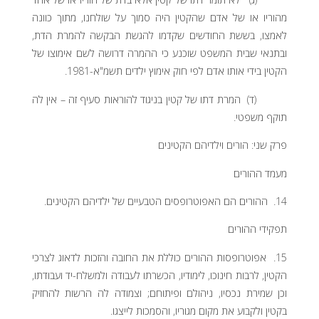
מהוריו או של אדם שהקטין היה סמוך על שולחנו, מתוך כוונה
לאמצו, בששת החודשים שקדמו להגשת הבקשה להמרת הדת,
ובתנאי שבית המשפט שוכנע כי ההמרה דרושה לשם אימוצו של
הקטין בידי אותו אדם לפי חוק אימוץ ילדים תשמ"א-1981.
(ד) המרת דתו של קטין בניגוד להוראות סעיף זה – אין לה
תוקף משפטי.
פרק שני: הורים וילדיהם הקטינים
מעמד ההורים
14. ההורים הם האפוטרופסים הטבעיים של ילדיהם הקטינים.
תפקידי ההורים
15. אפוטרופסות ההורים כוללת את החובה והזכות לדאוג לצרכי
הקטין, לרבות חינוכו, לימודיו, הכשרתו לעבודה ולמשלח-יד ועבודתו,
וכן שמירת נכסיו, ניהולם ופיתוחם; וצמודה לה הרשות להחזיק
בקטין ולקבוע את מקום מגוריו, והסמכות לייצגו.