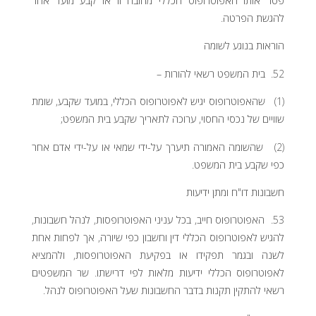
פטר אותו האפוטרופוס הכללי מחובה זו או קבע מועד אחר
להגשת הפרטה.
הוראות בנוגע לשומה
52. בית המשפט רשאי להורות –
(1) שהאפוטרופוס יגיש לאפוטרופוס הכללי, במועד שקבע, שומת
שוויים של נכסי החסוי, ערוכה לתאריך שקבע בית המשפט;
(2) שהשומה האמורה תיערך על-ידי שמאי או על-ידי אדם אחר
כפי שקבע בית המשפט.
חשבונות דו"ח ומתן ידיעות
53. האפוטרופוס חייב, בכל עניני האפוטרופסות, לנהל חשבונות,
להגיש לאפוטרופוס הכללי דין וחשבון כפי שיורה, אך לפחות אחת
לשנה ובגמר תפקידו או בפקיעת האפוטרופסות, ולהמציא
לאפוטרופוס הכללי ידיעות מלאות לפי דרישתו. שר המשפטים
רשאי להתקין תקנות בדבר החשבונות שעל האפוטרופוס לנהל.