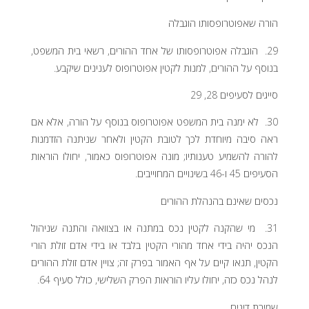
הורה שאפוטרופסותו הוגבלה
29. הוגבלה אפוטרופסותו של אחד ההורים, רשאי בית המשפט,
בנוסף על ההורים, למנות לקטין אפוטרופוס לענינים שיקבע.
סייגים לסעיפים 28, 29
30. לא ימנה בית המשפט אפוטרופוס בנוסף על הורה, אלא אם
ראה סיבה מיוחדת לכך לטובת הקטין ולאחר שניתנה הזדמנות
להורה להשמיע טענותיו; מונה אפוטרופוס כאמור, יחולו הוראות
הסעיפים 45 ו-46 בשינויים המחוייבים.
נכסים שאינם בהנהלת ההורים
31. מי שהקנה לקטין נכס במתנה או בצוואה והתנה שניהול
הנכס יהיה בידי אחד מהורי הקטין בלבד או בידי אדם זולת הורי
הקטין, תנאו קיים על אף האמור בפרק זה; צויין אדם זולת ההורים
לנהל נכס כזה, יחולו עליו הוראות הפרק השלישי, כולל סעיף 64.
שמירת דינים