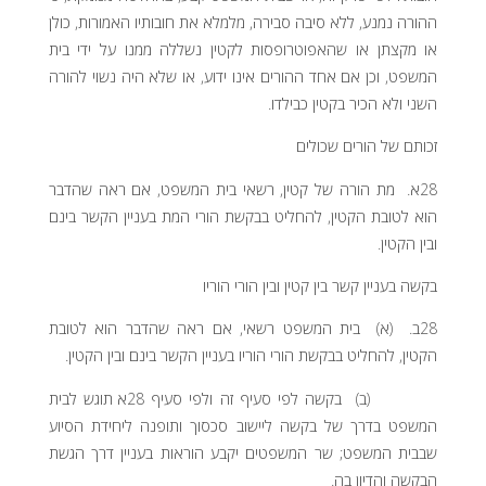
ההורה נמנע, ללא סיבה סבירה, מלמלא את חובותיו האמורות, כולן
או מקצתן או שהאפוטרופסות לקטין נשללה ממנו על ידי בית
המשפט, וכן אם אחד ההורים אינו ידוע, או שלא היה נשוי להורה
השני ולא הכיר בקטין כבילדו.
זכותם של הורים שכולים
28א. מת הורה של קטין, רשאי בית המשפט, אם ראה שהדבר
הוא לטובת הקטין, להחליט בבקשת הורי המת בעניין הקשר בינם
ובין הקטין.
בקשה בעניין קשר בין קטין ובין הורי הוריו
28ב. (א) בית המשפט רשאי, אם ראה שהדבר הוא לטובת
הקטין, להחליט בבקשת הורי הוריו בעניין הקשר בינם ובין הקטין.
(ב) בקשה לפי סעיף זה ולפי סעיף 28א תוגש לבית
המשפט בדרך של בקשה ליישוב סכסוך ותופנה ליחידת הסיוע
שבבית המשפט; שר המשפטים יקבע הוראות בעניין דרך הגשת
הבקשה והדיון בה.