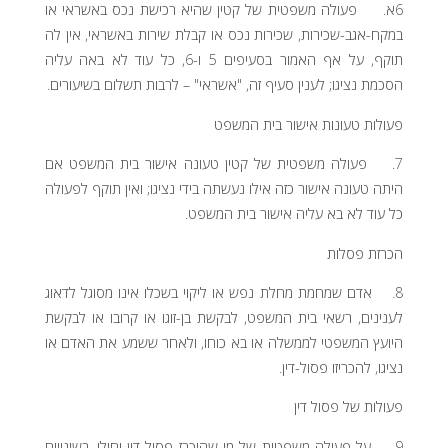
6א. פעולה משפטית של קטין שהיא רכישת נכס באשראי או
במקח-אגב-שכירות, שכירות נכס או קבלת שירות באשראי, אין לה
תוקף, על אף האמור בסעיפים 5 ו-6, כל עוד לא באה עליה
הסכמת נציגו; לענין סעיף זה, "אשראי" – לרבות תשלום בשיעורים.
פעולות טעונות אישור בית המשפט
7. פעולה משפטית של קטין טעונה אישור בית המשפט אם
היתה טעונה אישור כזה אילו נעשתה בידי נציגו; ואין תוקף לפעולה
כל עוד לא בא עליה אישור בית המשפט.
הכרזת פסלות
8. אדם שמחמת מחלת נפש או ליקוי בשכלו אינו מסוגל לדאוג
לענינים, רשאי בית המשפט, לבקשת בן-זוגו או קרובו או לבקשת
היועץ המשפטי לממשלה או בא כוחו, ולאחר ששמע את האדם או
נציגו, להכריזו פסול-דין.
פעולות של פסול דין
9. על פעולה משפטית של מי שהוכרז פסול-דין יחולו, בשינויים