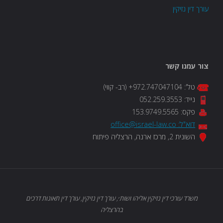
עורך דין נזיקין
צור עמנו קשר
טל': 972.747047104+ (רב- קווי)
נייד: 052.259.3553
פקס: 153.9749.5565
דוא"ל: office@israel-law.co
השונית 2, מרכז ארנה, הרצליה פיתוח
משרד עורכי דין נזיקין אליהו ושות׳, עורך דין נזיקין, עורך דין תאונות דרכים
בהרצליה