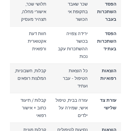
הפסד
שכר שאבד
תלושי שכר,
השתכרות
בתקופת אי
אישורי מחלה,
בעבר
הכושר
תצהיר מעסיק
הפסד
ירידה צפויה
חוות דעת
השתכרות
בכושר
אקטוארית
בעתיד
ההשתכרות עקב
ורפואית
נכות
הוצאות
כל הוצאות
קבלות, חשבוניות,
רפואיות
הטיפול - עבר
המלצות רופאים
ועתיד
עזרת צד
עזרה בבית, טיפול
קבלות / תיעוד
שלישי
אישי, שמירה על
כתוב + אישור
ילדים
רפואי
הוצאות
נסיעות לטיפולים,
קבלות מונית,