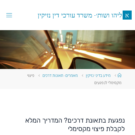
א
ל
י
ה
ו
ו
ש
ו
ת
׳
-
מ
ש
ר
ד
ע
ו
ר
כ
י
ד
י
ן
נ
ז
י
ק
י
ן
מידע בדיני נזיקין
מאמרים- תאונות דרכים
פיצוי
מקסימלי לנפגעים
נפגעת בתאונת דרכים? המדריך המלא
לקבלת פיצוי מקסימלי