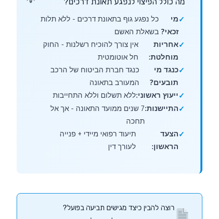
מה כולל הפיצוי לנפגע תאונת דרכים?
מי
כל נפגע גוף בתאונת דרכים - ללא תלות
זכאי?
בשאלת האשם
אחריות
אין צורך להוכיח רשלנות - החוק
מוחלטת:
חל אוטומטית
כנגד מי
כנגד חברת הביטוח של הרכב
תובעים?
המעורב בתאונה
ייעוץ ראשוני:
ללא תשלום וללא התחייבות
התיישנות:
7 שנים ממועד התאונה - אך אל
תחכה
הצעד
תיעוד רפואי מיידי + פנייה
הראשון:
לעורך דין
רוצה להבין כיצד מגישים תביעה בפועל?