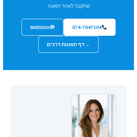
שתקבל לאחר תאונה.
074-7047104
וואטסאפ
← דף תאונות דרכים